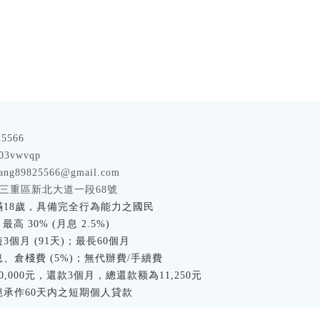
25566
03vwvqp
uang89825566@gmail.com
三重區新北大道一段68號
18歲，具備完全行為能力之國民
最高 30% (月息 2.5%)
3個月 (91天)；最長60個月
、倉棧費 (5%)；無代辦費/手續費
0,000元，還款3個月，總還款额為11,250元
承作60天内之短期個人貸款