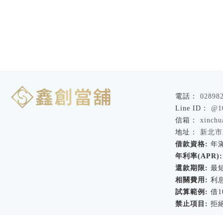
02898
@1
xinch
新北市
借款資格:
年滿
年利率(APR):
還款期限:
最短
相關費用:
利息
試算範例:
借1
禁止項目:
拒絕